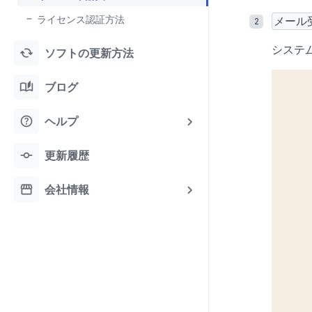
ライセンス認証方法
メール
システ
cached
ソフトの更新方法
auto_stories
ブログ
help
ヘルプ
commit
更新履歴
storefront
会社情報