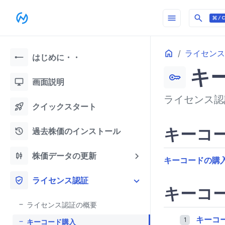
menu
search
Home
ライセンス
line_start
はじめに・・
キ
key
desktop_windows
画面説明
ライセンス認
rocket_launch
クイックスタート
キーコ
history
過去株価のインストール
candlestick_chart
株価データの更新
キーコードの購
gpp_good
ライセンス認証
キーコ
ライセンス認証の概要
キーコ
キーコード購入